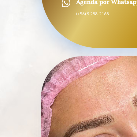

Agenda por Whatsap
(+56) 9 288-2168