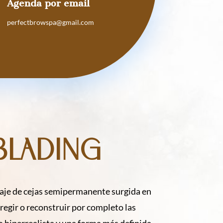
Agenda por email
perfectbrowspa@gmail.com
blading
laje de cejas semipermanente surgida en
rregir o reconstruir por completo las
 hiperrealista y una forma más definida,