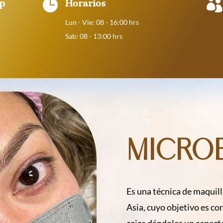


p
Horarios
Lun - Vie: 08 - 16:00 hrs
Sab: 08 - 13:00 hrs
Micro
Es una técnica de maquil
Asia, cuyo objetivo es co
cejas dándoles un aspecto