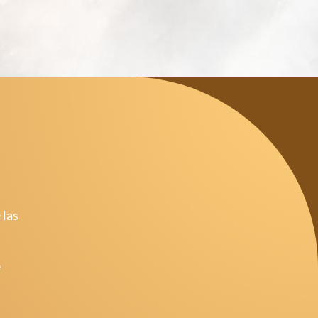
 las
e