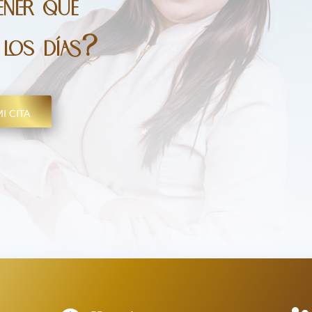
tener que
 los días?
i cita