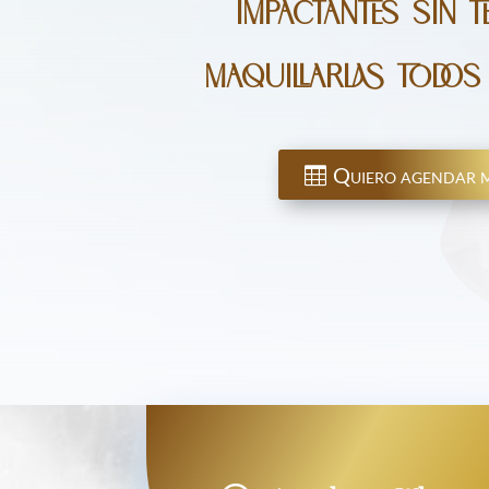
impactantes sin 
maquillarlas todos
Quiero agendar m