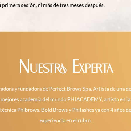
u primera sesión, ni más de tres meses después.
Nuestra Experta
adora y fundadora de Perfect Brows Spa. Artista de una de
mejores academia del mundo PHIACADEMY, artista en la
técnica Phibrows, Bold Brows y Philashes ya con 4 años d
experiencia en el rubro.