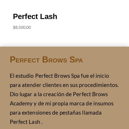
Perfect Lash
$
8,500.00
Perfect Brows Spa
El estudio Perfect Brows Spa fue el inicio
para atender clientes en sus procedimientos.
Dio lugar a la creación de Perfect Brows
Academy y de mi propia marca de insumos
para extensiones de pestañas llamada
Perfect Lash .